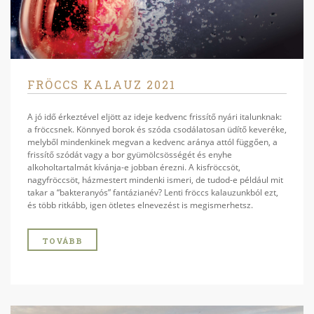
FRÖCCS KALAUZ 2021
A jó idő érkeztével eljött az ideje kedvenc frissítő nyári italunknak:
a fröccsnek. Könnyed borok és szóda csodálatosan üdítő keveréke,
melyből mindenkinek megvan a kedvenc aránya attól függően, a
frissítő szódát vagy a bor gyümölcsösségét és enyhe
alkoholtartalmát kívánja-e jobban érezni. A kisfröccsöt,
nagyfröccsöt, házmestert mindenki ismeri, de tudod-e például mit
takar a “bakteranyós” fantázianév? Lenti fröccs kalauzunkból ezt,
és több ritkább, igen ötletes elnevezést is megismerhetsz.
TOVÁBB