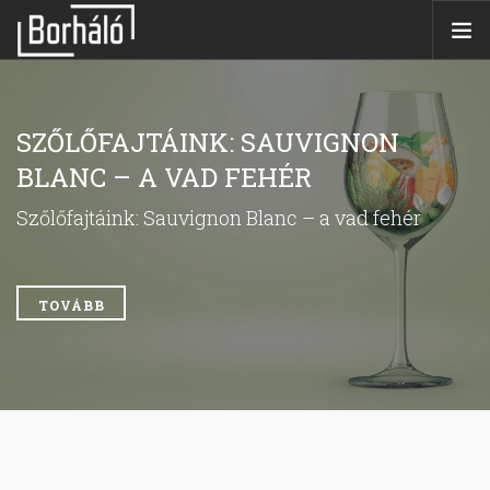
ÜZLETEK
WEBSHOP
SZŐLŐFAJTÁINK: SAUVIGNON
BORKÓSTOLÓK
BLANC – A VAD FEHÉR
BORÁSZATOK
Szőlőfajtáink: Sauvignon Blanc – a vad fehér
AJÁNLATAINK
BORHÁLÓ KÁRTYA
BLOG
TOVÁBB
ÜZLETET NYITNÉK
KERESÉS