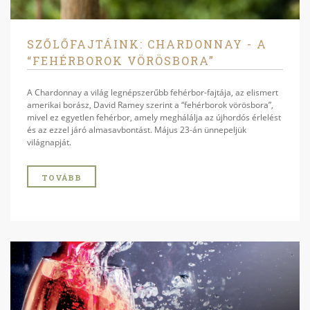
SZŐLŐFAJTÁINK: CHARDONNAY - A
“FEHÉRBOROK VÖRÖSBORA”
A Chardonnay a világ legnépszerűbb fehérbor-fajtája, az elismert
amerikai borász, David Ramey szerint a “fehérborok vörösbora”,
mivel ez egyetlen fehérbor, amely meghálálja az újhordós érlelést
és az ezzel járó almasavbontást. Május 23-án ünnepeljük
világnapját.
TOVÁBB