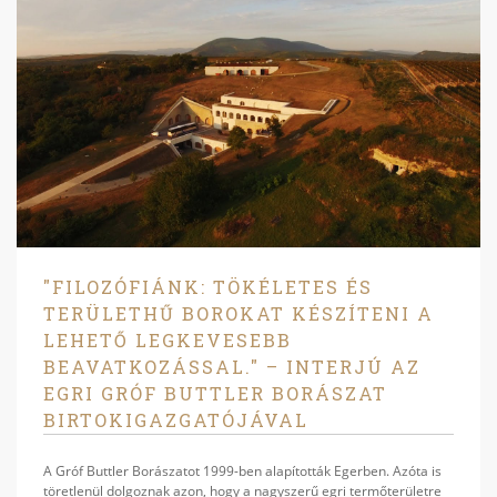
"FILOZÓFIÁNK: TÖKÉLETES ÉS
TERÜLETHŰ BOROKAT KÉSZÍTENI A
LEHETŐ LEGKEVESEBB
BEAVATKOZÁSSAL." – INTERJÚ AZ
EGRI GRÓF BUTTLER BORÁSZAT
BIRTOKIGAZGATÓJÁVAL
A Gróf Buttler Borászatot 1999-ben alapították Egerben. Azóta is
töretlenül dolgoznak azon, hogy a nagyszerű egri termőterületre