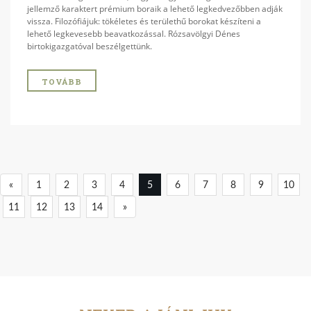
jellemző karaktert prémium boraik a lehető legkedvezőbben adják
vissza. Filozófiájuk: tökéletes és területhű borokat készíteni a
lehető legkevesebb beavatkozással. Rózsavölgyi Dénes
birtokigazgatóval beszélgettünk.
TOVÁBB
«
1
2
3
4
5
6
7
8
9
10
11
12
13
14
»