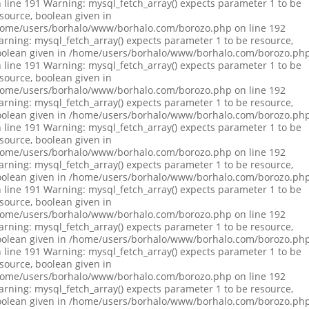
 line 191 Warning: mysql_fetch_array() expects parameter 1 to be
source, boolean given in
ome/users/borhalo/www/borhalo.com/borozo.php on line 192
rning: mysql_fetch_array() expects parameter 1 to be resource,
olean given in /home/users/borhalo/www/borhalo.com/borozo.ph
 line 191 Warning: mysql_fetch_array() expects parameter 1 to be
source, boolean given in
ome/users/borhalo/www/borhalo.com/borozo.php on line 192
rning: mysql_fetch_array() expects parameter 1 to be resource,
olean given in /home/users/borhalo/www/borhalo.com/borozo.ph
 line 191 Warning: mysql_fetch_array() expects parameter 1 to be
source, boolean given in
ome/users/borhalo/www/borhalo.com/borozo.php on line 192
rning: mysql_fetch_array() expects parameter 1 to be resource,
olean given in /home/users/borhalo/www/borhalo.com/borozo.ph
 line 191 Warning: mysql_fetch_array() expects parameter 1 to be
source, boolean given in
ome/users/borhalo/www/borhalo.com/borozo.php on line 192
rning: mysql_fetch_array() expects parameter 1 to be resource,
olean given in /home/users/borhalo/www/borhalo.com/borozo.ph
 line 191 Warning: mysql_fetch_array() expects parameter 1 to be
source, boolean given in
ome/users/borhalo/www/borhalo.com/borozo.php on line 192
rning: mysql_fetch_array() expects parameter 1 to be resource,
olean given in /home/users/borhalo/www/borhalo.com/borozo.ph