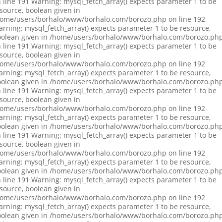
 line 191 Warning: mysql_fetch_array() expects parameter 1 to be
source, boolean given in
ome/users/borhalo/www/borhalo.com/borozo.php on line 192
rning: mysql_fetch_array() expects parameter 1 to be resource,
olean given in /home/users/borhalo/www/borhalo.com/borozo.ph
 line 191 Warning: mysql_fetch_array() expects parameter 1 to be
source, boolean given in
ome/users/borhalo/www/borhalo.com/borozo.php on line 192
rning: mysql_fetch_array() expects parameter 1 to be resource,
olean given in /home/users/borhalo/www/borhalo.com/borozo.ph
 line 191 Warning: mysql_fetch_array() expects parameter 1 to be
source, boolean given in
ome/users/borhalo/www/borhalo.com/borozo.php on line 192
rning: mysql_fetch_array() expects parameter 1 to be resource,
olean given in /home/users/borhalo/www/borhalo.com/borozo.ph
 line 191 Warning: mysql_fetch_array() expects parameter 1 to be
source, boolean given in
ome/users/borhalo/www/borhalo.com/borozo.php on line 192
rning: mysql_fetch_array() expects parameter 1 to be resource,
olean given in /home/users/borhalo/www/borhalo.com/borozo.ph
 line 191 Warning: mysql_fetch_array() expects parameter 1 to be
source, boolean given in
ome/users/borhalo/www/borhalo.com/borozo.php on line 192
rning: mysql_fetch_array() expects parameter 1 to be resource,
olean given in /home/users/borhalo/www/borhalo.com/borozo.ph