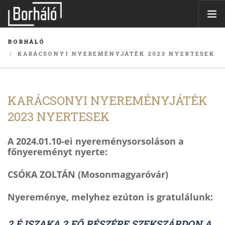
BORHÁLÓ
ÜZLETEK
KARÁCSONYI NYEREMÉNYJÁTÉK 2023 NYERTESEK
WEBSHOP
BORKÓSTOLÓK
BORÁSZATOK
KARÁCSONYI NYEREMÉNYJÁTÉK
AJÁNLATAINK
2023 NYERTESEK
BORHÁLÓ KÁRTYA
BLOG
A 2024.01.10-ei nyereménysorsoláson a
főnyereményt nyerte:
ÜZLETET NYITNÉK
CSÓKA ZOLTÁN (Mosonmagyaróvár)
KERESÉS
Nyereménye, melyhez ezúton is gratulálunk:
2 ÉJSZAKA 2 FŐ RÉSZÉRE SZEKSZÁRDON A