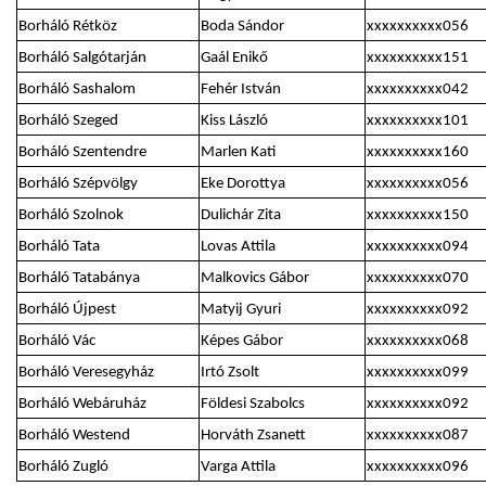
Borháló Rétköz
Boda Sándor
xxxxxxxxxx056
Borháló Salgótarján
Gaál Enikő
xxxxxxxxxx151
Borháló Sashalom
Fehér István
xxxxxxxxxx042
Borháló Szeged
Kiss László
xxxxxxxxxx101
Borháló Szentendre
Marlen Kati
xxxxxxxxxx160
Borháló Szépvölgy
Eke Dorottya
xxxxxxxxxx056
Borháló Szolnok
Dulichár Zita
xxxxxxxxxx150
Borháló Tata
Lovas Attila
xxxxxxxxxx094
Borháló Tatabánya
Malkovics Gábor
xxxxxxxxxx070
Borháló Újpest
Matyij Gyuri
xxxxxxxxxx092
Borháló Vác
Képes Gábor
xxxxxxxxxx068
Borháló Veresegyház
Irtó Zsolt
xxxxxxxxxx099
Borháló Webáruház
Földesi Szabolcs
xxxxxxxxxx092
Borháló Westend
Horváth Zsanett
xxxxxxxxxx087
Borháló Zugló
Varga Attila
xxxxxxxxxx096