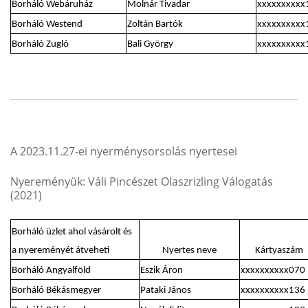
Borháló Webáruház
Molnár Tivadar
xxxxxxxxxx
Borháló Westend
Zoltán Bartók
xxxxxxxxxx
Borháló Zugló
Bali György
xxxxxxxxxx
A 2023.11.27-ei nyerménysorsolás nyertesei
Nyereményük: Váli Pincészet Olaszrizling Válogatás
(2021)
Borháló üzlet ahol vásárolt és
a nyereményét átveheti
Nyertes neve
Kártyaszám
Borháló Angyalföld
Eszik Áron
xxxxxxxxxx070
Borháló Békásmegyer
Pataki János
xxxxxxxxxx136