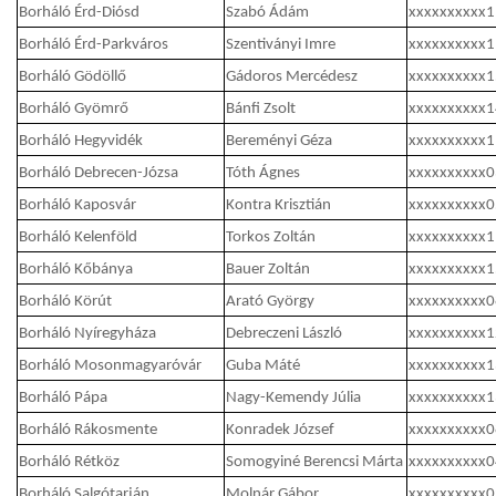
Borháló Érd-Diósd
Szabó Ádám
xxxxxxxxxx
Borháló Érd-Parkváros
Szentiványi Imre
xxxxxxxxxx
Borháló Gödöllő
Gádoros Mercédesz
xxxxxxxxxx
Borháló Gyömrő
Bánfi Zsolt
xxxxxxxxxx
Borháló Hegyvidék
Bereményi Géza
xxxxxxxxxx
Borháló Debrecen-Józsa
Tóth Ágnes
xxxxxxxxxx
Borháló Kaposvár
Kontra Krisztián
xxxxxxxxxx
Borháló Kelenföld
Torkos Zoltán
xxxxxxxxxx
Borháló Kőbánya
Bauer Zoltán
xxxxxxxxxx
Borháló Körút
Arató György
xxxxxxxxxx
Borháló Nyíregyháza
Debreczeni László
xxxxxxxxxx
Borháló Mosonmagyaróvár
Guba Máté
xxxxxxxxxx
Borháló Pápa
Nagy-Kemendy Júlia
xxxxxxxxxx
Borháló Rákosmente
Konradek József
xxxxxxxxxx
Borháló Rétköz
Somogyiné Berencsi Márta
xxxxxxxxxx
Borháló Salgótarján
Molnár Gábor
xxxxxxxxxx