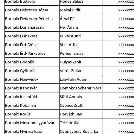
Borháló Budaörs
Honos Balázs
xxxxxxx
Borháló Debrecen-Józsa
Makai Judit
xxxxxxx
Borháló Debrecen-Péterfia
Árvai Pál
xxxxxxx
Borháló Dunaharaszti
Heil Ádám
xxxxxxx
Borháló Dunakeszi
Buvár Kund
xxxxxxx
Borháló Érd-Diósd
Stier Attila
xxxxxxx
Borháló Érd-Parkváros
Perjés Tamás
xxxxxxx
Borháló Gödöllő
Gulyás Zsolt
xxxxxxx
Borháló Gyömrő
Vörös Zoltán
xxxxxxx
Borháló Hegyvidék
Lányfalvi Ádám
xxxxxxx
Borháló Kaposvár
Domokos Scherer Nóra
xxxxxxx
Borháló Kelenföld
Sütő András
xxxxxxx
Borháló Kőbánya
Gyenes Zsolt
xxxxxxx
Borháló Körút
Horváth Bán
xxxxxxx
Borháló Mosonmagyaróvár
Telek Attila
xxxxxxx
Borháló Nyíregyháza
Gyöngyössy Boglárka
xxxxxxx