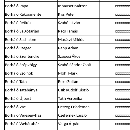
Borháló Pápa
Inhauser Márton
xxxxxxx
Borháló Rákosmente
Kiss Péter
xxxxxxx
Borháló Rétköz
Szabó István
xxxxxxx
Borháló Salgótarján
Racs Tamás
xxxxxxx
Borháló Sashalom
Maráczi Miklós
xxxxxxx
Borháló Szeged
Papp Ádám
xxxxxxx
Borháló Szentendre
Szepesi Ákos
xxxxxxx
Borháló Szépvölgy
Szabó Sándor Zsolt
xxxxxxx
Borháló Szolnok
Mohi Márk
xxxxxxx
Borháló Tata
Beke Zoltán
xxxxxxx
Borháló Tatabánya
Csík Rudolf László
xxxxxxx
Borháló Újpest
Tóth Veronika
xxxxxxx
Borháló Vác
Herzog Friedeman
xxxxxxx
Borháló Veresegyház
Czefernek László
xxxxxxx
Borháló Webáruház
Varga Árpád
xxxxxxx