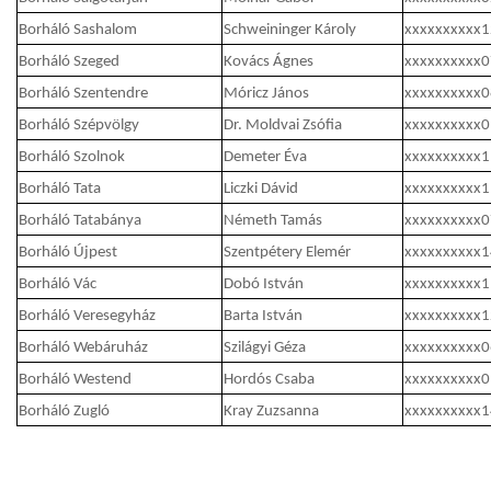
Borháló Sashalom
Schweininger Károly
xxxxxxxxxx
Borháló Szeged
Kovács Ágnes
xxxxxxxxxx
Borháló Szentendre
Móricz János
xxxxxxxxxx
Borháló Szépvölgy
Dr. Moldvai Zsófia
xxxxxxxxxx
Borháló Szolnok
Demeter Éva
xxxxxxxxxx
Borháló Tata
Liczki Dávid
xxxxxxxxxx
Borháló Tatabánya
Németh Tamás
xxxxxxxxxx
Borháló Újpest
Szentpétery Elemér
xxxxxxxxxx
Borháló Vác
Dobó István
xxxxxxxxxx
Borháló Veresegyház
Barta István
xxxxxxxxxx
Borháló Webáruház
Szilágyi Géza
xxxxxxxxxx
Borháló Westend
Hordós Csaba
xxxxxxxxxx
Borháló Zugló
Kray Zuzsanna
xxxxxxxxxx