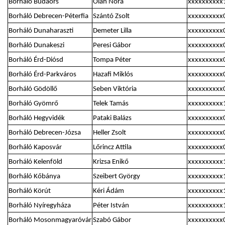
Borháló Budaörs
Oláh Nóra
xxxxxxxxxx
Borháló Debrecen-Péterfia
Szántó Zsolt
xxxxxxxxxx
Borháló Dunaharaszti
Demeter Lilla
xxxxxxxxxx
Borháló Dunakeszi
Peresi Gábor
xxxxxxxxxx
Borháló Érd-Diósd
Tompa Péter
xxxxxxxxxx
Borháló Érd-Parkváros
Hazafi Miklós
xxxxxxxxxx
Borháló Gödöllő
Seben Viktória
xxxxxxxxxx
Borháló Gyömrő
Telek Tamás
xxxxxxxxxx
Borháló Hegyvidék
Pataki Balázs
xxxxxxxxxx
Borháló Debrecen-Józsa
Heller Zsolt
xxxxxxxxxx
Borháló Kaposvár
Lőrincz Attila
xxxxxxxxxx
Borháló Kelenföld
Krizsa Enikő
xxxxxxxxxx
Borháló Kőbánya
Szeibert György
xxxxxxxxxx
Borháló Körút
Kéri Ádám
xxxxxxxxxx
Borháló Nyíregyháza
Péter István
xxxxxxxxxx
Borháló Mosonmagyaróvár
Szabó Gábor
xxxxxxxxxx