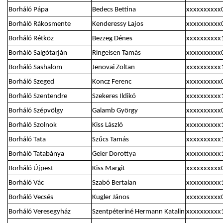
Borháló Pápa
Bedecs Bettina
xxxxxxxxxx
Borháló Rákosmente
Kenderessy Lajos
xxxxxxxxxx
Borháló Rétköz
Bezzeg Dénes
xxxxxxxxxx
Borháló Salgótarján
Ringeisen Tamás
xxxxxxxxxx
Borháló Sashalom
Jenovai Zoltan
xxxxxxxxxx
Borháló Szeged
Koncz Ferenc
xxxxxxxxxx
Borháló Szentendre
Szekeres Ildikó
xxxxxxxxxx
Borháló Szépvölgy
Galamb György
xxxxxxxxxx
Borháló Szolnok
Kiss László
xxxxxxxxxx
Borháló Tata
Szűcs Tamás
xxxxxxxxxx
Borháló Tatabánya
Geier Dorottya
xxxxxxxxxx
Borháló Újpest
Kiss Margit
xxxxxxxxxx
Borháló Vác
Szabó Bertalan
xxxxxxxxxx
Borháló Vecsés
Kugler János
xxxxxxxxxx
Borháló Veresegyház
Szentpéteriné Hermann Katalin
xxxxxxxxxx