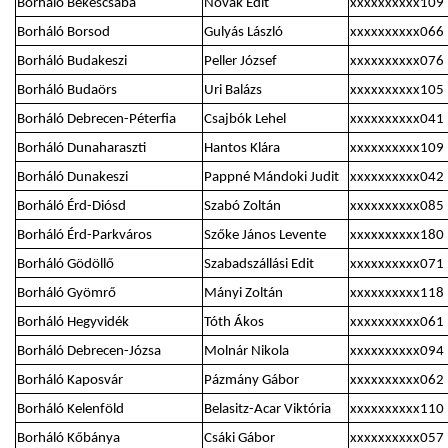
Borháló Békéscsaba
Novák Edit
xxxxxxxxxx109
Borháló Borsod
Gulyás László
xxxxxxxxxx066
Borháló Budakeszi
Peller József
xxxxxxxxxx076
Borháló Budaörs
Uri Balázs
xxxxxxxxxx105
Borháló Debrecen-Péterfia
Csajbók Lehel
xxxxxxxxxx041
Borháló Dunaharaszti
Hantos Klára
xxxxxxxxxx109
Borháló Dunakeszi
Pappné Mándoki Judit
xxxxxxxxxx042
Borháló Érd-Diósd
Szabó Zoltán
xxxxxxxxxx085
Borháló Érd-Parkváros
Szőke János Levente
xxxxxxxxxx180
Borháló Gödöllő
Szabadszállási Edit
xxxxxxxxxx071
Borháló Gyömrő
Mányi Zoltán
xxxxxxxxxx118
Borháló Hegyvidék
Tóth Ákos
xxxxxxxxxx061
Borháló Debrecen-Józsa
Molnár Nikola
xxxxxxxxxx094
Borháló Kaposvár
Pázmány Gábor
xxxxxxxxxx062
Borháló Kelenföld
Belasitz-Acar Viktória
xxxxxxxxxx110
Borháló Kőbánya
Csáki Gábor
xxxxxxxxxx057