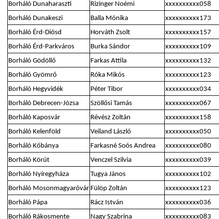
Borháló Dunaharaszti
Rizinger Noémi
xxxxxxxxxx058
Borháló Dunakeszi
Balla Mónika
xxxxxxxxxx173
Borháló Érd-Diósd
Horváth Zsolt
xxxxxxxxxx157
Borháló Érd-Parkváros
Burka Sándor
xxxxxxxxxx109
Borháló Gödöllő
Farkas Attila
xxxxxxxxxx132
Borháló Gyömrő
Róka Mikós
xxxxxxxxxx123
Borháló Hegyvidék
Péter Tibor
xxxxxxxxxx034
Borháló Debrecen-Józsa
Szöllősi Tamás
xxxxxxxxxx067
Borháló Kaposvár
Révész Zoltán
xxxxxxxxxx158
Borháló Kelenföld
Veiland László
xxxxxxxxxx050
Borháló Kőbánya
Farkasné Soós Andrea
xxxxxxxxxx080
Borháló Körút
Venczel Szilvia
xxxxxxxxxx039
Borháló Nyíregyháza
Tugya János
xxxxxxxxxx102
Borháló Mosonmagyaróvár
Fülöp Zoltán
xxxxxxxxxx123
Borháló Pápa
Rácz István
xxxxxxxxxx036
Borháló Rákosmente
Nagy Szabrina
xxxxxxxxxx083