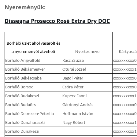
Nyereményük:
Dissegna Prosecco Rosé Extra Dry DOC
Borháló üzlet ahol vásárolt és
a nyereményét átveheti
Nyertes neve
Kártyasz
Borháló Angyalföld
Rácz Zsuzsa
xxxxxxxxxx
Borháló Békásmegyer
Oturai József
xxxxxxxxxx
Borháló Békéscsaba
Bagdi Péter
xxxxxxxxxx
Borháló Borsod
Csóra Péter
xxxxxxxxxx
Borháló Budakeszi
Kupecz Fanni
xxxxxxxxxx
Borháló Budaörs
Gárdonyi András
xxxxxxxxxx
Borháló Debrecen-Péterfia
Hoffmann István
xxxxxxxxxx
Borháló Dunaharaszti
Nagy Róbert
xxxxxxxxxx
Borháló Dunakeszi
xxxxxxxxxx