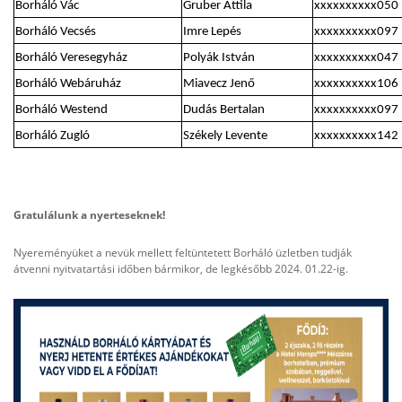
Borháló Vác
Gruber Attila
xxxxxxxxxx050
Borháló Vecsés
Imre Lepés
xxxxxxxxxx097
Borháló Veresegyház
Polyák István
xxxxxxxxxx047
Borháló Webáruház
Miavecz Jenő
xxxxxxxxxx106
Borháló Westend
Dudás Bertalan
xxxxxxxxxx097
Borháló Zugló
Székely Levente
xxxxxxxxxx142
Gratulálunk a nyerteseknek!
Nyereményüket a nevük mellett feltüntetett Borháló üzletben tudják
átvenni nyitvatartási időben bármikor, de legkésőbb 2024. 01.22-ig.