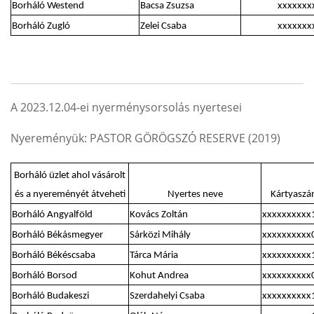
Borháló Westend
Bacsa Zsuzsa
xxxxxxx
Borháló Zugló
Zelei Csaba
xxxxxxx
A 2023.12.04-ei nyerménysorsolás nyertesei
Nyereményük: PASTOR GÖRÖGSZÓ RESERVE (2019)
Borháló üzlet ahol vásárolt
és a nyereményét átveheti
Nyertes neve
Kártyasz
Borháló Angyalföld
Kovács Zoltán
xxxxxxxxxx
Borháló Békásmegyer
Sárközi Mihály
xxxxxxxxxx
Borháló Békéscsaba
Tárca Mária
xxxxxxxxxx
Borháló Borsod
Kohut Andrea
xxxxxxxxxx
Borháló Budakeszi
Szerdahelyi Csaba
xxxxxxxxxx