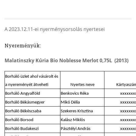
A 2023.12.11-ei nyerménysorsolás nyertesei
Nyereményük:
Malatinszky Kúria Bio Noblesse Merlot 0,75L
(2013)
Borháló üzlet ahol vásárolt és
a nyereményét átveheti
Nyertes neve
Kártyaszá
Borháló Angyalföld
Benkovics Réka
xxxxxxx
Borháló Békásmegyer
Mikó Délia
xxxxxxx
Borháló Békéscsaba
Szekeres Krisztina
xxxxxxx
Borháló Borsod
Kalász Miklós
xxxxxxx
Borháló Budakeszi
Pásztélyi András
xxxxxxx