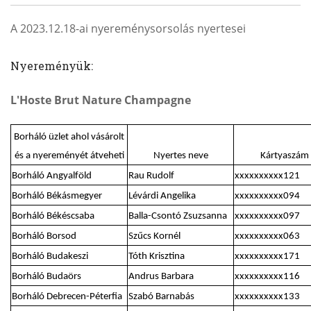
A 2023.12.18-ai nyereménysorsolás nyertesei
Nyereményük:
L'Hoste Brut Nature Champagne
Borháló üzlet ahol vásárolt
és a nyereményét átveheti
Nyertes neve
Kártyaszám
Borháló Angyalföld
Rau Rudolf
xxxxxxxxxx121
Borháló Békásmegyer
Lévárdi Angelika
xxxxxxxxxx094
Borháló Békéscsaba
Balla-Csontó Zsuzsanna
xxxxxxxxxx097
Borháló Borsod
Szűcs Kornél
xxxxxxxxxx063
Borháló Budakeszi
Tóth Krisztina
xxxxxxxxxx171
Borháló Budaörs
Andrus Barbara
xxxxxxxxxx116
Borháló Debrecen-Péterfia
Szabó Barnabás
xxxxxxxxxx133