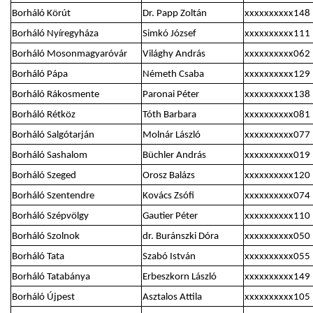
Borháló Körút
Dr. Papp Zoltán
xxxxxxxxxx148
Borháló Nyíregyháza
Simkó József
xxxxxxxxxx111
Borháló Mosonmagyaróvár
Világhy András
xxxxxxxxxx062
Borháló Pápa
Németh Csaba
xxxxxxxxxx129
Borháló Rákosmente
Paronai Péter
xxxxxxxxxx138
Borháló Rétköz
Tóth Barbara
xxxxxxxxxx081
Borháló Salgótarján
Molnár László
xxxxxxxxxx077
Borháló Sashalom
Büchler András
xxxxxxxxxx019
Borháló Szeged
Orosz Balázs
xxxxxxxxxx120
Borháló Szentendre
Kovács Zsófi
xxxxxxxxxx074
Borháló Szépvölgy
Gautier Péter
xxxxxxxxxx110
Borháló Szolnok
dr. Buránszki Dóra
xxxxxxxxxx050
Borháló Tata
Szabó István
xxxxxxxxxx055
Borháló Tatabánya
Erbeszkorn László
xxxxxxxxxx149
Borháló Újpest
Asztalos Attila
xxxxxxxxxx105