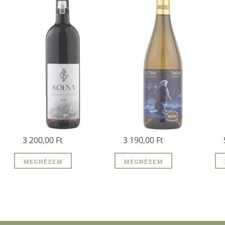
3 200,00 Ft
3 190,00 Ft
5 
MEGNÉZEM
MEGNÉZEM
M