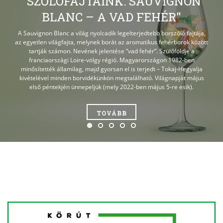
"SZŐLŐFAJTÁINK: SAUVIGNON
BLANC – A VAD FEHÉR"
"ALKOHOLMENTESÍTETT
"VINCE-NAPI VESSZŐ
A Sauvignon Blanc a világ nyolcadik legelterjedtebb borszőlő fajtája,
"FEBRUÁR? AKKOR FURMINT!"
"SYRAH VS. SHIRAZ"
az egyetlen világfajta, melynek borát az aromatikus fehérborok között
RÜGYEZTETÉS_2023"
BOROK"
tartják számon. Nevének jelentése “vad fehér”. Szülőföldje a
franciaországi Loire-völgy régió. Magyarországon 1982-ben
minősítették államilag, majd gyorsan el is terjedt – Tokaj-Hegyalja
TOVÁBB
TOVÁBB
kivételével minden borvidékünkön megtalálható. Világnapját május
TOVÁBB
TOVÁBB
első péntekjén ünnepeljük (mely 2022-ben május 5-re esik).
TOVÁBB