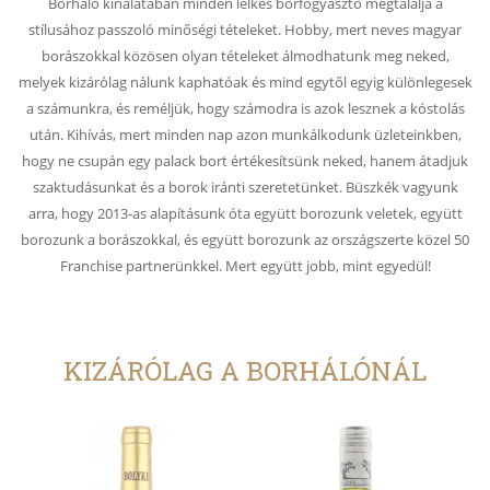
Borháló kínálatában minden lelkes borfogyasztó megtalálja a
stílusához passzoló minőségi tételeket. Hobby, mert neves magyar
borászokkal közösen olyan tételeket álmodhatunk meg neked,
melyek kizárólag nálunk kaphatóak és mind egytől egyig különlegesek
a számunkra, és reméljük, hogy számodra is azok lesznek a kóstolás
után. Kihívás, mert minden nap azon munkálkodunk üzleteinkben,
hogy ne csupán egy palack bort értékesítsünk neked, hanem átadjuk
szaktudásunkat és a borok iránti szeretetünket. Büszkék vagyunk
arra, hogy 2013-as alapításunk óta együtt borozunk veletek, együtt
borozunk a borászokkal, és együtt borozunk az országszerte közel 50
Franchise partnerünkkel. Mert együtt jobb, mint egyedül!
KIZÁRÓLAG A BORHÁLÓNÁL