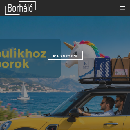
ÜZLETEK
WEBSHOP
BORKÓSTOLÓK
BORÁSZATOK
MEGNÉZEM
AJÁNLATAINK
BORHÁLÓ KÁRTYA
BLOG
ÜZLETET NYITNÉK
KERESÉS