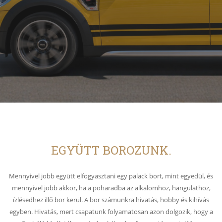
EGYÜTT BOROZUNK.
Mennyivel jobb együtt elfogyasztani egy palack bort, mint egyedül, és
mennyivel jobb akkor, ha a poharadba az alkalomhoz, hangulathoz,
ízlésedhez illő bor kerül. A bor számunkra hivatás, hobby és kihívás
egyben. Hivatás, mert csapatunk folyamatosan azon dolgozik, hogy a